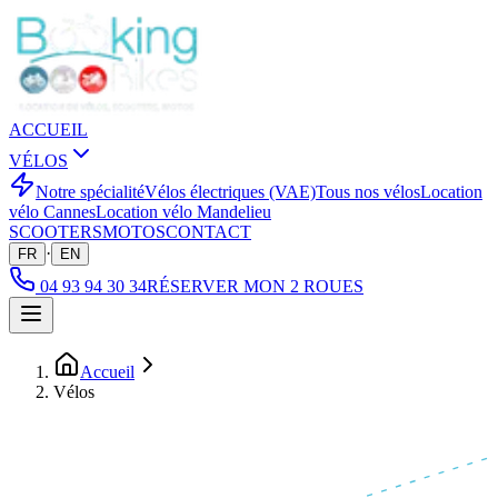
ACCUEIL
VÉLOS
Notre spécialité
Vélos électriques (VAE)
Tous nos vélos
Location
vélo Cannes
Location vélo Mandelieu
SCOOTERS
MOTOS
CONTACT
·
FR
EN
04 93 94 30 34
RÉSERVER MON 2 ROUES
Accueil
Vélos