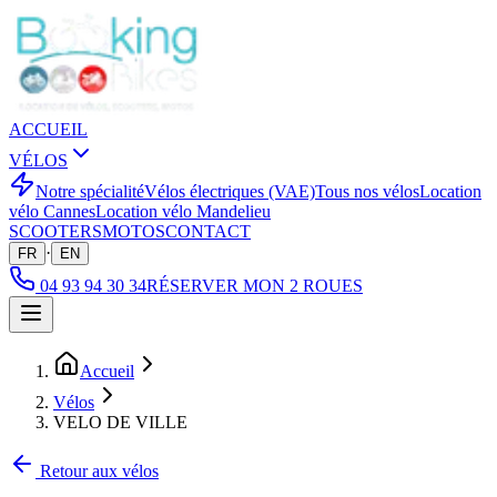
ACCUEIL
VÉLOS
Notre spécialité
Vélos électriques (VAE)
Tous nos vélos
Location
vélo Cannes
Location vélo Mandelieu
SCOOTERS
MOTOS
CONTACT
·
FR
EN
04 93 94 30 34
RÉSERVER MON 2 ROUES
Accueil
Vélos
VELO DE VILLE
Retour aux vélos