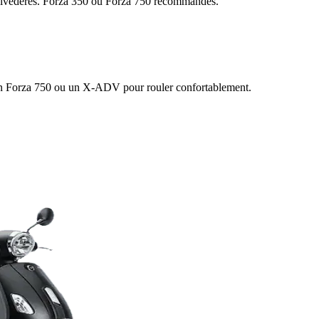
 belvédères. Forza 350 ou Forza 750 recommandés.
iez un Forza 750 ou un X-ADV pour rouler confortablement.