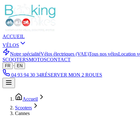
ACCUEIL
VÉLOS
Notre spécialité
Vélos électriques (VAE)
Tous nos vélos
Location v
SCOOTERS
MOTOS
CONTACT
·
FR
EN
04 93 94 30 34
RÉSERVER MON 2 ROUES
Accueil
Scooters
Cannes