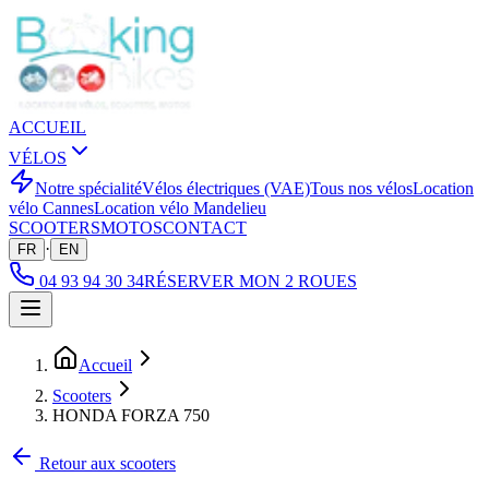
ACCUEIL
VÉLOS
Notre spécialité
Vélos électriques (VAE)
Tous nos vélos
Location
vélo Cannes
Location vélo Mandelieu
SCOOTERS
MOTOS
CONTACT
·
FR
EN
04 93 94 30 34
RÉSERVER MON 2 ROUES
Accueil
Scooters
HONDA FORZA 750
Retour aux scooters