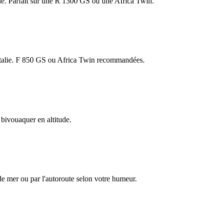
ane. Parfait sur une R 1300 GS ou une Africa Twin.
en Italie. F 850 GS ou Africa Twin recommandées.
 bivouaquer en altitude.
de mer ou par l'autoroute selon votre humeur.