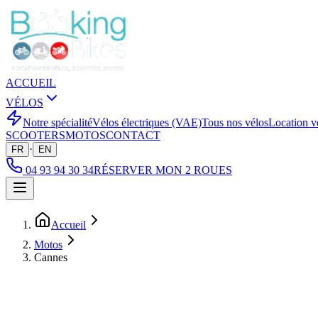
ACCUEIL
VÉLOS
Notre spécialité
Vélos électriques (VAE)
Tous nos vélos
Location v
SCOOTERS
MOTOS
CONTACT
·
FR
EN
04 93 94 30 34
RÉSERVER MON 2 ROUES
Accueil
Motos
Cannes