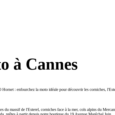
to à Cannes
 : enfourchez la moto idéale pour découvrir les corniches, l'Esterel
es du massif de l'Esterel, corniches face à la mer, cols alpins du Merc
a, prêtes à partir depuis notre boutique du 19 Avenue Maréchal Juin.