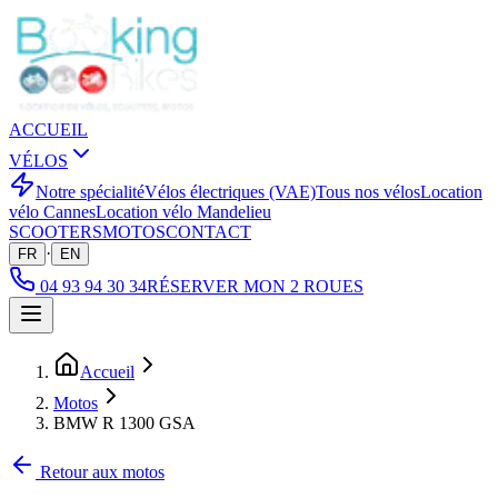
ACCUEIL
VÉLOS
Notre spécialité
Vélos électriques (VAE)
Tous nos vélos
Location
vélo Cannes
Location vélo Mandelieu
SCOOTERS
MOTOS
CONTACT
·
FR
EN
04 93 94 30 34
RÉSERVER MON 2 ROUES
Accueil
Motos
BMW R 1300 GSA
Retour aux motos