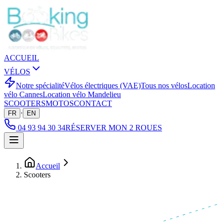
ACCUEIL
VÉLOS
Notre spécialité
Vélos électriques (VAE)
Tous nos vélos
Location
vélo Cannes
Location vélo Mandelieu
SCOOTERS
MOTOS
CONTACT
·
FR
EN
04 93 94 30 34
RÉSERVER MON 2 ROUES
Accueil
Scooters