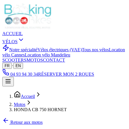
ACCUEIL
VÉLOS
Notre spécialité
Vélos électriques (VAE)
Tous nos vélos
Location
vélo Cannes
Location vélo Mandelieu
SCOOTERS
MOTOS
CONTACT
·
FR
EN
04 93 94 30 34
RÉSERVER MON 2 ROUES
Accueil
Motos
HONDA CB 750 HORNET
Retour aux motos